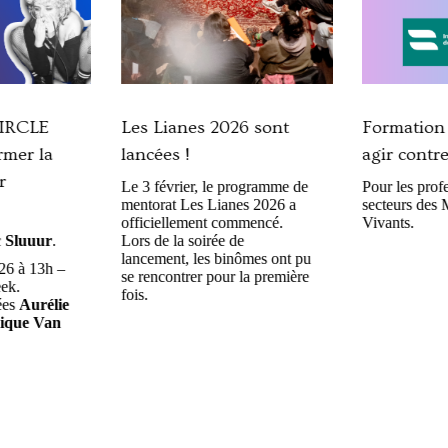
IRCLE
Les Lianes 2026 sont
Formation 
rmer la
lancées !
agir contre
r
Le 3 février, le programme de
Pour les profe
mentorat Les Lianes 2026 a
secteurs des 
officiellement commencé.
Vivants.
c
Sluuur
.
Lors de la soirée de
lancement, les binômes ont pu
26 à 13h –
se rencontrer pour la première
ek.
fois.
ées
Aurélie
que Van