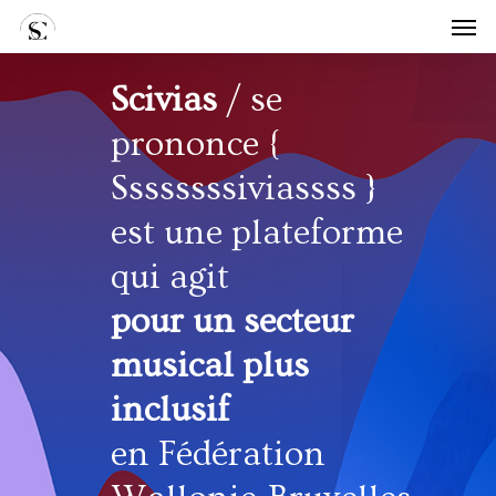
Skip
Men
to
main
content
Scivias
/ se
prononce {
Ssssssssiviassss }
est une plateforme
qui agit
pour un secteur
musical plus
inclusif
en Fédération