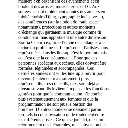
manière : en organisant des événements et en
bookant des artistes, musicien⋅nes et DJ. Aux
soirées se sont rapidement ajoutés des ateliers en
mixité choisie (Djing, typographie inclusive…),
des conférences (sur la notion de “safe space”
notamment), projections et autres moments
d’échange qui gardaient la musique comme fil
conducteur mais apportaient une autre dimension.
Souria Cheurfi exprime l’envie de s’attaquer à la
racine du problème : « La présence d’artistes sous-
représentées dans les line-up c’est important mais
ce n’est que la conséquence. » Pour que ces
personnes accèdent aux scènes, elles doivent être
formées, légitimées et accompagnées. Ces
dernières années ont vu les line-up s’ouvrir pour
devenir (lentement mais sûrement) plus
représentatifs. Les collectifs, eux, sont déjà au
niveau suivant. Ils invitent à repenser les fonctions
genrées pour que la communication n’incombe
plus systématiquement aux femmes et que la
programmation ne soit plus le bastion des
hommes. D’autres modèles se dessinent parmi
lesquels la collectivisation ou le roulement entre
les différents postes. Ce qui se joue ici, c’est un
retournement des hiérarchies, une subversion des