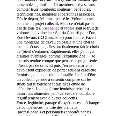
rassemble aujourd’hui 15 membres actives, sans
compter leurs nombreux soutiens : bénévoles,
technicien⋅nes, mentores et personnes associées.
Dès le départ, Manon a pensé les Volumineuses
comme un projet collectif. Mais ce n’était pas le
cas de tous·tes.
Psst Mlle
3
et
rebel
4
sont le fruit de
volontés individuelles : Souria Cheurfi pour l’un,
Zoé Devaux (DJ Zouzibabe) pour l’autre. Face à
une montagne de travail colossale et une charge
mentale écrasante, elles ont finalement fait le choix
de (bien) s’entourer. Rapidement, elles y ont vu
d’autres avantages, comme l’explique Zoé : « Je
me suis rendue compte que penser ce projet seule
n’avait pas de sens. Et puis j’en avais marre de
devoir tout expliquer, de porter seule la casquette
féministe, que tout soit une bataille. Le fait d’être
un collectif ça aide à se sentir comprise sur les
sujets qui te touchent et que tu as envie de
défendre ». La plateforme féministe rebel est
désormais alimentée par 4 cerveaux et collabore
régulièrement avec d’autres collectifs.
Force, légitimité, partage d’expériences et échange
de compétences : la liste des bienfaits
(professionnels et personnels) apportés par les