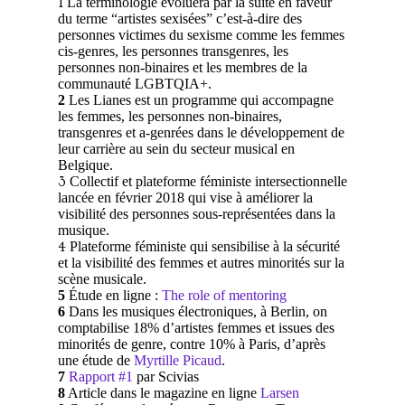
1
La terminologie évoluera par la suite en faveur
du terme “artistes sexisées” c’est-à-dire des
personnes victimes du sexisme comme les femmes
cis-genres, les personnes transgenres, les
personnes non-binaires et les membres de la
communauté LGBTQIA+.
2
Les Lianes est un programme qui accompagne
les femmes, les personnes non-binaires,
transgenres et a-genrées dans le développement de
leur carrière au sein du secteur musical en
Belgique.
3
Collectif et plateforme féministe intersectionnelle
lancée en février 2018 qui vise à améliorer la
visibilité des personnes sous-représentées dans la
musique.
4
Plateforme féministe qui sensibilise à la sécurité
et la visibilité des femmes et autres minorités sur la
scène musicale.
5
Étude en ligne :
The role of mentoring
6
Dans les musiques électroniques, à Berlin, on
comptabilise 18% d’artistes femmes et issues des
minorités de genre, contre 10% à Paris, d’après
une étude de
Myrtille Picaud
.
7
Rapport #1
par Scivias
8
Article dans le magazine en ligne
Larsen