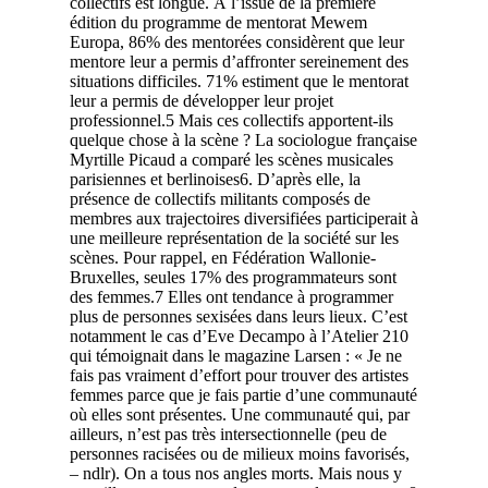
collectifs est longue. À l’issue de la première
édition du programme de mentorat Mewem
Europa, 86% des mentorées considèrent que leur
mentore leur a permis d’affronter sereinement des
situations difficiles. 71% estiment que le mentorat
leur a permis de développer leur projet
professionnel.
5
Mais ces collectifs apportent-ils
quelque chose à la scène ? La sociologue française
Myrtille Picaud a comparé les scènes musicales
parisiennes et berlinoises
6
. D’après elle, la
présence de collectifs militants composés de
membres aux trajectoires diversifiées participerait à
une meilleure représentation de la société sur les
scènes. Pour rappel, en Fédération Wallonie-
Bruxelles, seules 17% des programmateurs sont
des femmes.
7
Elles ont tendance à programmer
plus de personnes sexisées dans leurs lieux. C’est
notamment le cas d’Eve Decampo à l’Atelier 210
qui témoignait dans le magazine Larsen : « Je ne
fais pas vraiment d’effort pour trouver des artistes
femmes parce que je fais partie d’une communauté
où elles sont présentes. Une communauté qui, par
ailleurs, n’est pas très intersectionnelle (peu de
personnes racisées ou de milieux moins favorisés,
– ndlr). On a tous nos angles morts. Mais nous y