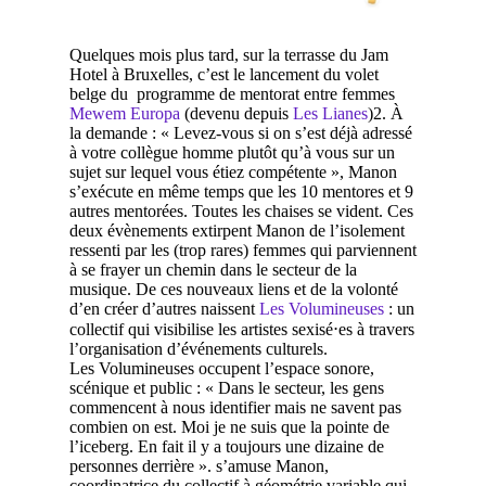
Quelques mois plus tard, sur la terrasse du Jam
Hotel à Bruxelles, c’est le lancement du volet
belge du programme de mentorat entre femmes
Mewem Europa
(devenu depuis
Les Lianes
)
2
. À
la demande : « Levez-vous si on s’est déjà adressé
à votre collègue homme plutôt qu’à vous sur un
sujet sur lequel vous étiez compétente », Manon
s’exécute en même temps que les 10 mentores et 9
autres mentorées. Toutes les chaises se vident. Ces
deux évènements extirpent Manon de l’isolement
ressenti par les (trop rares) femmes qui parviennent
à se frayer un chemin dans le secteur de la
musique. De ces nouveaux liens et de la volonté
d’en créer d’autres naissent
Les Volumineuses
: un
collectif qui visibilise les artistes sexisé⋅es à travers
l’organisation d’événements culturels.
Les Volumineuses occupent l’espace sonore,
scénique et public : « Dans le secteur, les gens
commencent à nous identifier mais ne savent pas
combien on est. Moi je ne suis que la pointe de
l’iceberg. En fait il y a toujours une dizaine de
personnes derrière ». s’amuse Manon,
coordinatrice du collectif à géométrie variable qui