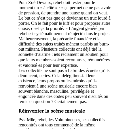
Pour Zoé Devaux, rebel doit rester pour le
moment un « à côté » : « ça permet de ne pas avoir
de pression, de prendre une pause quand on veut.
Le but ce n’est pas que ça devienne un truc lourd à
porter. On le fait pour le kiff et pour proposer autre
chose, c’est ça la priorité. » L’argent généré par
rebel est systématiquement réinjecté dans le projet.
Malheureusement, la précarité financière et la
difficulté des sujets traités mènent parfois au burn-
out militant. Plusieurs collectifs ont déjà tiré la
sonnette d’alarme : iels réclament un soutien pour
que leurs membres soient reconnu⋅es, rémunéré⋅es
et valorisé⋅es pour leur expertise.
Les collectifs ne sont pas à l’abri des écueils qu’ils
dénoncent, certes. Cela délégitime-t-il leur
existence, leurs propos ou les miroirs qu’ils
renvoient à une scène musicale encore bien
souvent blanche, masculine, privilégiée et
engoncée dans des codes peu souvent discutés ou
remis en question ? Certainement pas.
Réinventer la scène musicale
Psst Mlle, rebel, les Volumineuses, les collectifs
rencontrés ont tous commencé de la même