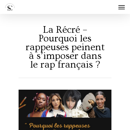
Skip
Men
to
main
content
La Récré –
Pourquoi les
rappeuses peinent
à s’imposer dans
le rap français ?