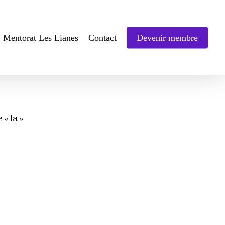
Mentorat Les Lianes
Contact
Devenir membre
« la »