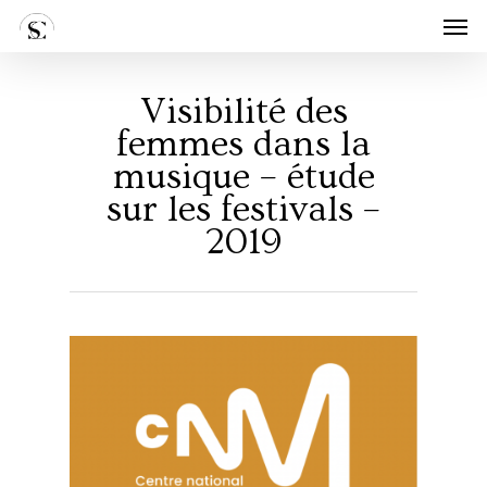
Skip
Men
to
main
content
Visibilité des
femmes dans la
musique – étude
sur les festivals –
2019