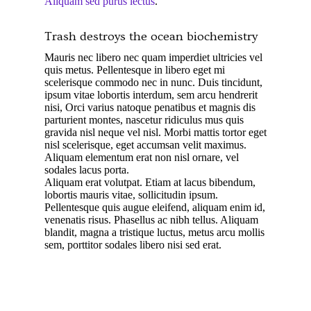
Aliquam sed purus lectus
.
Trash destroys the ocean biochemistry
Mauris nec libero nec quam imperdiet ultricies vel
quis metus. Pellentesque in libero eget mi
scelerisque commodo nec in nunc. Duis tincidunt,
ipsum vitae lobortis interdum, sem arcu hendrerit
nisi, Orci varius natoque penatibus et magnis dis
parturient montes, nascetur ridiculus mus quis
gravida nisl neque vel nisl. Morbi mattis tortor eget
nisl scelerisque, eget accumsan velit maximus.
Aliquam elementum erat non nisl ornare, vel
sodales lacus porta.
Aliquam erat volutpat. Etiam at lacus bibendum,
lobortis mauris vitae, sollicitudin ipsum.
Pellentesque quis augue eleifend, aliquam enim id,
venenatis risus. Phasellus ac nibh tellus. Aliquam
blandit, magna a tristique luctus, metus arcu mollis
sem, porttitor sodales libero nisi sed erat.