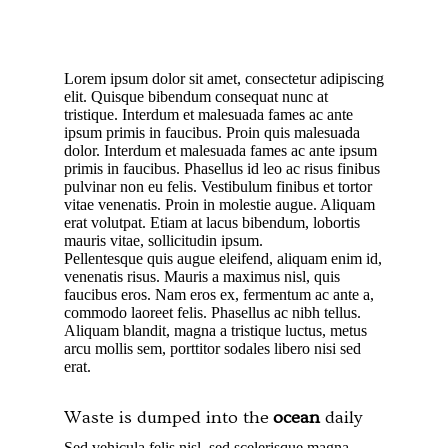
Lorem ipsum dolor sit amet, consectetur adipiscing
elit. Quisque bibendum consequat nunc at
tristique. Interdum et malesuada fames ac ante
ipsum primis in faucibus. Proin quis malesuada
dolor. Interdum et malesuada fames ac ante ipsum
primis in faucibus. Phasellus id leo ac risus finibus
pulvinar non eu felis. Vestibulum finibus et tortor
vitae venenatis. Proin in molestie augue. Aliquam
erat volutpat. Etiam at lacus bibendum, lobortis
mauris vitae, sollicitudin ipsum.
Pellentesque quis augue eleifend, aliquam enim id,
venenatis risus. Mauris a maximus nisl, quis
faucibus eros. Nam eros ex, fermentum ac ante a,
commodo laoreet felis. Phasellus ac nibh tellus.
Aliquam blandit, magna a tristique luctus, metus
arcu mollis sem, porttitor sodales libero nisi sed
erat.
Waste is dumped into the
ocean
daily
Sed vehicula felis nisl, sed scelerisque magna