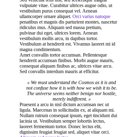
vulputate vitae. Curabitur ultrices augue odio, ut
vestibulum purus consequat vel. Aenean
ullamcorper ornare aliquet.
Orci varius natoque
penatibus et magnis dis parturient montes, nascetur
ridiculus mus. Aliquam sed massa pretium,
pulvinar dui eget, ultrices lorem. Aenean
vestibulum mollis arcu, in dapibus tortor.
Vestibulum at hendrerit est. Vivamus laoreet mi id
magna condimentum.
Amet convallis tortor accumsan. Pellentesque
hendrerit accumsan finibus. Morbi augue mauris,
consequat aliquam finibus ac, ultrices vitae arcu.
Sed convallis interdum mauris at efficitur.
« We must understand the Cosmos as it is and
not confuse how it is with how we wish it to be.
The universe seems neither benign nor hostile,
merely indifferent. »
Praesent a arcu in nisl dictum accumsan nec ut
ligula. Maecenas in sollicitudin ex, at aliquam mi.
Nullam rutrum consequat ipsum, eget tincidunt dui
lacinia ut. Vestibulum semper lobortis lectus,
laoreet fermentum tortor. Donec lectus elit,
dignissim feugiat feugiat sed, aliquet vitae orci.